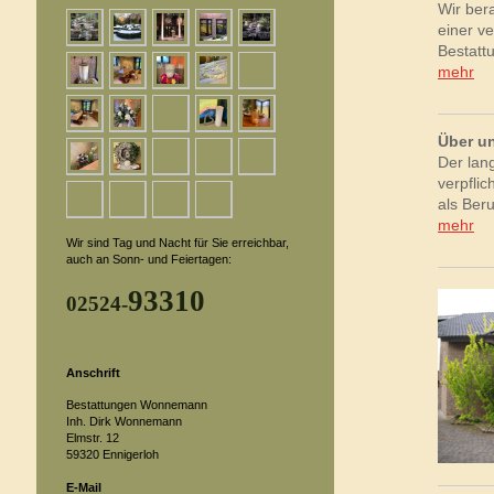
Wir ber
einer ve
Bestatt
mehr
Über u
Der lan
verpflic
als Ber
mehr
Wir sind Tag und Nacht für Sie erreichbar,
auch an Sonn- und Feiertagen:
93310
02524-
Anschrift
Bestattungen Wonnemann
Inh. Dirk Wonnemann
Elmstr. 12
59320 Ennigerloh
E-Mail