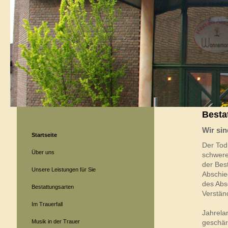
Besta
Wir sin
Startseite
Der Tod
Über uns
schwere
der Best
Unsere Leistungen für Sie
Abschie
des Abs
Bestattungsarten
Verständ
Im Trauerfall
Jahrela
Musik in der Trauer
geschärf