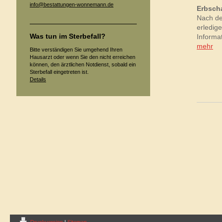
info@bestattungen-wonnemann.de
Erbsch
Nach de
erledige
Was tun im Sterbefall?
Informat
mehr
Bitte verständigen Sie umgehend Ihren
Hausarzt oder wenn Sie den nicht erreichen
können, den ärztlichen Notdienst, sobald ein
Sterbefall eingetreten ist.
Details
Druckversion
|
Sitemap