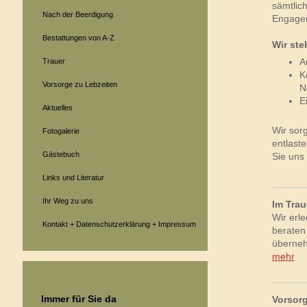
sämtlic
Nach der Beerdigung
Engage
Bestattungen von A-Z
Wir ste
A
Trauer
K
Vorsorge zu Lebzeiten
N
E
Aktuelles
Wir sor
Fotogalerie
entlast
Gästebuch
Sie uns
Links und Literatur
Ihr Weg zu uns
Im Trau
Wir erle
Kontakt + Datenschutzerklärung + Impressum
beraten
überneh
mehr
Immer für Sie da
Vorsorg