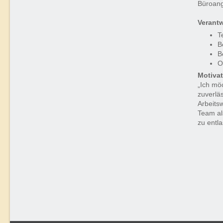
Büroang
Verantw
T
B
B
O
Motiva
„Ich mö
zuverläs
Arbeits
Team al
zu entla