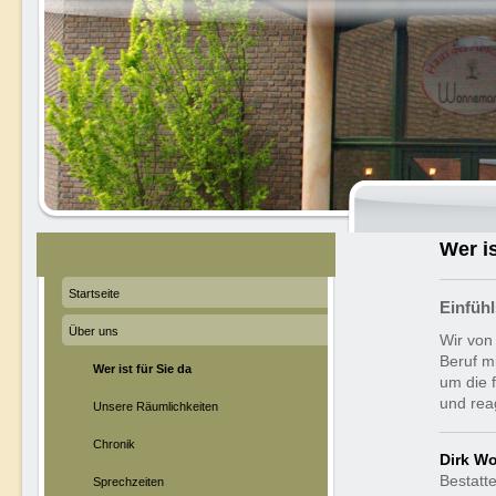
Wer is
Startseite
Einfüh
Über uns
Wir von
Beruf m
Wer ist für Sie da
um die 
und rea
Unsere Räumlichkeiten
Chronik
Dirk W
Bestatte
Sprechzeiten