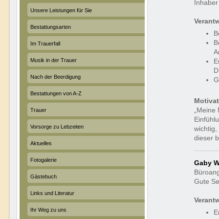
Inhabe
Unsere Leistungen für Sie
Verantw
Bestattungsarten
B
B
Im Trauerfall
A
E
Musik in der Trauer
D
Nach der Beerdigung
G
Bestattungen von A-Z
Motiva
„Meine 
Trauer
Einfühl
Vorsorge zu Lebzeiten
wichtig
dieser 
Aktuelles
Fotogalerie
Gaby 
Büroang
Gästebuch
Gute Se
Links und Literatur
Verantw
Ihr Weg zu uns
E