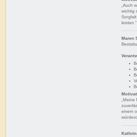
„Auch we
wichtig 
Sorgfal
leisten.“
Maren 
Bestatt
Verantw
B
B
B
V
B
Motiva
„Meine 
zuverlä
einem o
würdevo
Kathri