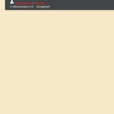
Druckversion
|
Sitemap
© Wonnemann e.K. - Ennigerloh