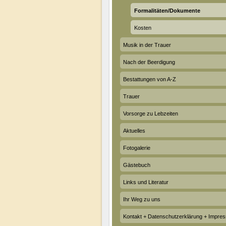
Formalitäten/Dokumente
Kosten
Musik in der Trauer
Nach der Beerdigung
Bestattungen von A-Z
Trauer
Vorsorge zu Lebzeiten
Aktuelles
Fotogalerie
Gästebuch
Links und Literatur
Ihr Weg zu uns
Kontakt + Datenschutzerklärung + Impre