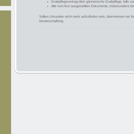
Grabpflegevertrag über gärtnerische Grabpflege, falls v
Alle vom Arzt ausgestellten Dokumente, insbesondere d
Sollten Urkunden nicht mehr aufzufinden sein, übernehmen wir fü
Neubeschaffung.