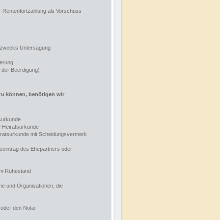
 Rentenfortzahlung als Vorschuss
" zwecks Untersagung
erung
 der Beerdigung)
zu können, benötigen wir
tsurkunde
e Heiratsurkunde
eiratsurkunde mit Scheidungsvermerk
eeintrag des Ehepartners oder
im Ruhestand
ne und Organisationen, die
 oder den Notar