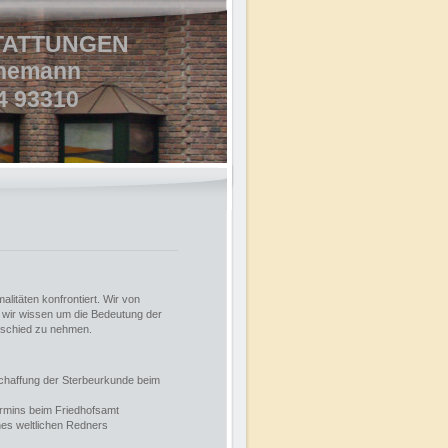
TATTUNGEN
nemann
4 93310
alitäten konfrontiert. Wir von
 wir wissen um die Bedeutung der
bschied zu nehmen.
chaffung der Sterbeurkunde beim
rmins beim Friedhofsamt
nes weltlichen Redners