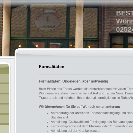
BES
Won
0252
Formalitäten
Formalitäten: Ungelegen, aber notwendig
Beim Eintritt des Todes werden die Hinterbliebenen mit vielen Form
Wonnemann stehen Ihnen hierbei mit Rat und Tat zur Seite. Denn
Trauerarbeit und möchten Ihnen deshalb ermöglichen, in Ruhe A
Wir übernehmen für Sie auf Wunsch unter anderem:
Anforderung der ärztlichen Todesbescheinigung und Bes
Standesamt
Anmeldung, Grabwahl und Festlegung des Bestattungste
Terminabsprache mit dem Pfarramt oder Organisation ei
Abmeldung bei der Krankenkasse