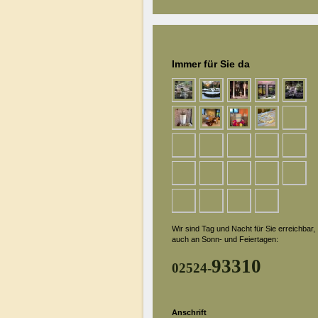
Immer für Sie da
Wir sind Tag und Nacht für Sie erreichbar,
auch an Sonn- und Feiertagen:
93310
02524-
Anschrift