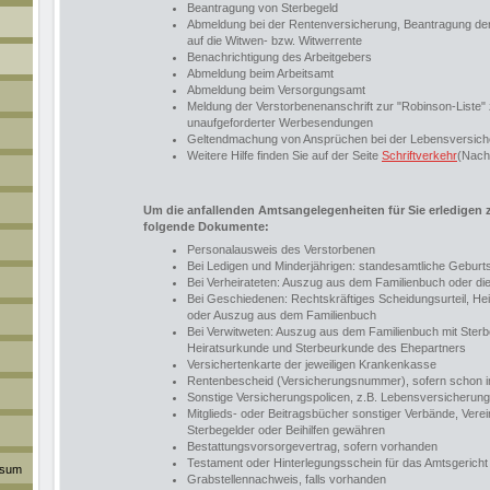
Beantragung von Sterbegeld
Abmeldung bei der Rentenversicherung, Beantragung der
auf die Witwen- bzw. Witwerrente
Benachrichtigung des Arbeitgebers
Abmeldung beim Arbeitsamt
Abmeldung beim Versorgungsamt
Meldung der Verstorbenenanschrift zur "Robinson-Liste
unaufgeforderter Werbesendungen
Geltendmachung von Ansprüchen bei der Lebensversich
Weitere Hilfe finden Sie auf der Seite
Schriftverkehr
(Nach
Um die anfallenden Amtsangelegenheiten für Sie erledigen 
folgende Dokumente:
Personalausweis des Verstorbenen
Bei Ledigen und Minderjährigen: standesamtliche Gebur
Bei Verheirateten: Auszug aus dem Familienbuch oder di
Bei Geschiedenen: Rechtskräftiges Scheidungsurteil, H
oder Auszug aus dem Familienbuch
Bei Verwitweten: Auszug aus dem Familienbuch mit Sterb
Heiratsurkunde und Sterbeurkunde des Ehepartners
Versichertenkarte der jeweiligen Krankenkasse
Rentenbescheid (Versicherungsnummer), sofern schon 
Sonstige Versicherungspolicen, z.B. Lebensversicherung
Mitglieds- oder Beitragsbücher sonstiger Verbände, Verei
Sterbegelder oder Beihilfen gewähren
Bestattungsvorsorgevertrag, sofern vorhanden
Testament oder Hinterlegungsschein für das Amtsgericht
ssum
Grabstellennachweis, falls vorhanden